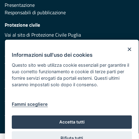
Presentazione
Responsabili di pubblicazione
Protezione civile
Vai al sito di Protezione Civile Puglia
Iniziativa finanziata con risorse del POR Puglia 2014/2020 -
×
Asse XI
Informazioni sull'uso dei cookies
Questo sito web utilizza cookie essenziali per garantire il
suo corretto funzionamento e cookie di terze parti per
Note legali
fornire servizi erogati da portali esterni. Questi ultimi
Cookie e privacy
saranno impostati solo dopo il consenso.
Atti di notifica
Feed RSS
Servizi Intranet
Fammi scegliere
Accetta tutti
© Regione Puglia
Rifiuta tutti