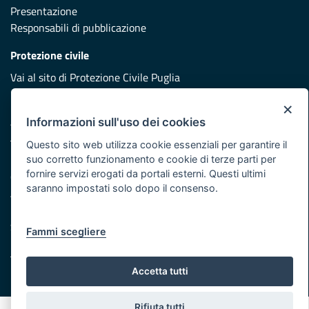
Presentazione
Responsabili di pubblicazione
Protezione civile
Vai al sito di Protezione Civile Puglia
Iniziativa finanziata con risorse del POR Puglia 2014/2020 -
×
Asse XI
Informazioni sull'uso dei cookies
Questo sito web utilizza cookie essenziali per garantire il
suo corretto funzionamento e cookie di terze parti per
Note legali
fornire servizi erogati da portali esterni. Questi ultimi
Cookie e privacy
saranno impostati solo dopo il consenso.
Atti di notifica
Feed RSS
Servizi Intranet
Fammi scegliere
Accetta tutti
© Regione Puglia
Rifiuta tutti