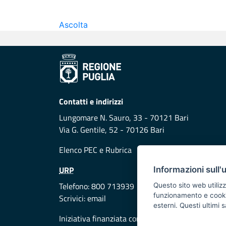
Ascolta
Contatti e indirizzi
Lungomare N. Sauro, 33 - 70121 Bari
Via G. Gentile, 52 - 70126 Bari
Elenco PEC
e
Rubrica
URP
Informazioni sull'
Telefono: 800 713939
Questo sito web utilizz
funzionamento e cookie 
Scrivici:
email
esterni. Questi ultimi
Iniziativa finanziata con risorse del POR Puglia