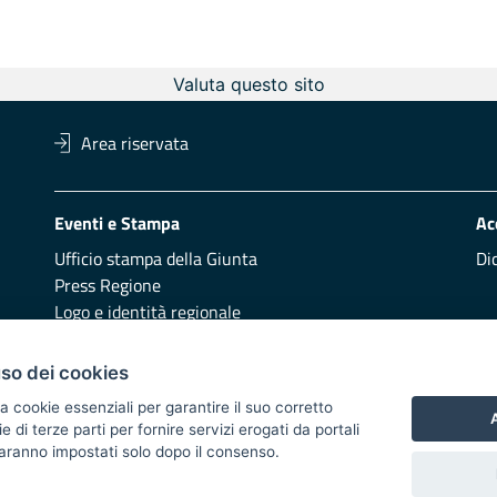
Valuta questo sito
Area riservata
Eventi e Stampa
Ac
Ufficio stampa della Giunta
Di
Press Regione
Logo e identità regionale
Redazione
Pr
uso dei cookies
Presentazione
Vai
a cookie essenziali per garantire il suo corretto
A
di terze parti per fornire servizi erogati da portali
Responsabili di pubblicazione
 saranno impostati solo dopo il consenso.
 2014/2020 - Asse XI