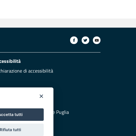
cessibilità
chiarazione di accessibilità
×
otezione civile
 al sito di Protezione Civile Puglia
ccetta tutti
Rifiuta tutti