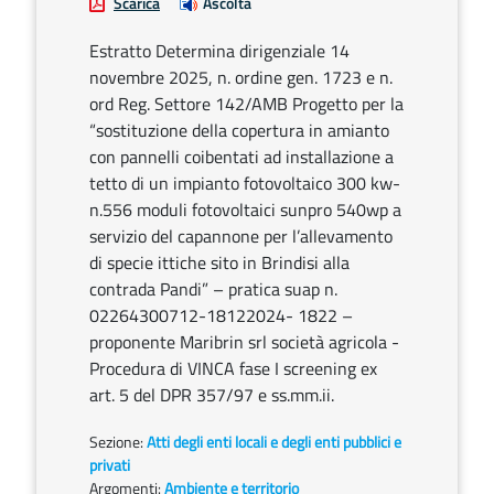
Scarica
Ascolta
Estratto Determina dirigenziale 14
novembre 2025, n. ordine gen. 1723 e n.
ord Reg. Settore 142/AMB Progetto per la
“sostituzione della copertura in amianto
con pannelli coibentati ad installazione a
tetto di un impianto fotovoltaico 300 kw-
n.556 moduli fotovoltaici sunpro 540wp a
servizio del capannone per l’allevamento
di specie ittiche sito in Brindisi alla
contrada Pandi” – pratica suap n.
02264300712-18122024- 1822 –
proponente Maribrin srl società agricola -
Procedura di VINCA fase I screening ex
art. 5 del DPR 357/97 e ss.mm.ii.
Sezione:
Atti degli enti locali e degli enti pubblici e
privati
Argomenti:
Ambiente e territorio