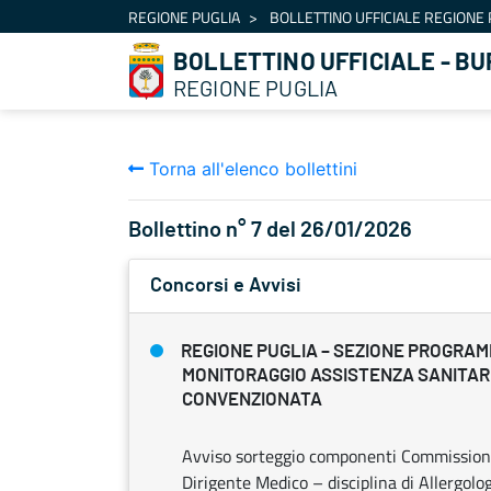
Navigazione
REGIONE PUGLIA
BOLLETTINO UFFICIALE REGIONE 
Salta al contenuto
BOLLETTINO UFFICIALE - BU
REGIONE PUGLIA
Torna all'elenco bollettini
Bollettino n° 7 del 26/01/2026
Concorsi e Avvisi
REGIONE PUGLIA – SEZIONE PROGRAM
MONITORAGGIO ASSISTENZA SANITARI
CONVENZIONATA
Avviso sorteggio componenti Commissioni 
Dirigente Medico – disciplina di Allergolo