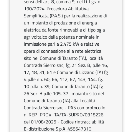
sensi dell’art. 8, comma 9, del D. Lgs. n.
190/2024. Procedura Abilitativa
Semplificata (P.A.S.) per la realizzazione di
un impianto di produzione di energia
elettrica da fonte rinnovabile di tipologia
agrivoltaico della potenza nominale in
immissione pari a 2.475 kW e relative
opere di connessione alla rete elettrica,
sito nel Comune di Taranto (TA), località
Contrada Sierro snc, fg. 21 Sez. B, p.lle 16,
17, 18, 31, 61 e Comune di Lizzano (TA) fg
4 p.lle nn. 60, 66, 112, 67, 143, 144, fg.
10 p.lla n. 39, Comune di Taranto (TA) fg
26 Sez. B p.lle 105, 37. Impianto sito nel
Comune di Taranto (TA) alla Località
Contrada Sierro snc - PAS con protocollo
n. REP_PROV_TA/TA-SUPRO/0318226
del 01/08/2025 - Codice rintracciabilità
E-distribuzione S.p.A. 458547310.