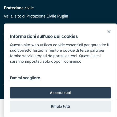
Protezione civile
Vai al sito di Protezione Civile Puglia
Iniziativa finanziata con risorse del POR Puglia 2014/2020 -
×
Asse XI
Informazioni sull'uso dei cookies
Questo sito web utilizza cookie essenziali per garantire il
Note legali
suo corretto funzionamento e cookie di terze parti per
Cookie e privacy
fornire servizi erogati da portali esterni. Questi ultimi
Atti di notifica
saranno impostati solo dopo il consenso.
Feed RSS
Servizi Intranet
Fammi scegliere
© Regione Puglia
Accetta tutti
Rifiuta tutti