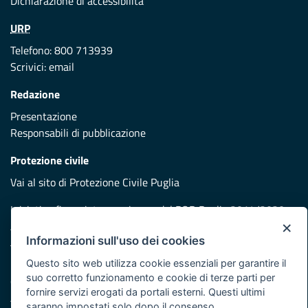
Dichiarazione di accessibilità
URP
Telefono: 800 713939
Scrivici:
email
Redazione
Presentazione
Responsabili di pubblicazione
Protezione civile
Vai al sito di Protezione Civile Puglia
Iniziativa finanziata con risorse del POR Puglia 2014/2020 -
×
Asse XI
Informazioni sull'uso dei cookies
Questo sito web utilizza cookie essenziali per garantire il
Note legali
suo corretto funzionamento e cookie di terze parti per
Cookie e privacy
fornire servizi erogati da portali esterni. Questi ultimi
Atti di notifica
saranno impostati solo dopo il consenso.