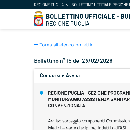
Navigazione
REGIONE PUGLIA
BOLLETTINO UFFICIALE REGIONE 
Salta al contenuto
BOLLETTINO UFFICIALE - BU
REGIONE PUGLIA
Torna all'elenco bollettini
Bollettino n° 15 del 23/02/2026
Concorsi e Avvisi
REGIONE PUGLIA - SEZIONE PROGRAM
MONITORAGGIO ASSISTENZA SANITARI
CONVENZIONATA
Avviso sorteggio componenti Commissioni 
Medici – varie discipline, indetti dall’ASL 