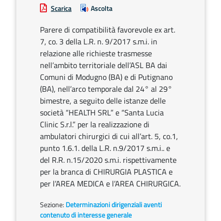
Scarica
Ascolta
Parere di compatibilità favorevole ex art.
7, co. 3 della L.R. n. 9/2017 s.m.i. in
relazione alle richieste trasmesse
nell’ambito territoriale dell’ASL BA dai
Comuni di Modugno (BA) e di Putignano
(BA), nell’arco temporale dal 24° al 29°
bimestre, a seguito delle istanze delle
società “HEALTH SRL” e “Santa Lucia
Clinic S.r.l.” per la realizzazione di
ambulatori chirurgici di cui all’art. 5, co.1,
punto 1.6.1. della L.R. n.9/2017 s.m.i.. e
del R.R. n.15/2020 s.m.i. rispettivamente
per la branca di CHIRURGIA PLASTICA e
per l’AREA MEDICA e l’AREA CHIRURGICA.
Sezione:
Determinazioni dirigenziali aventi
contenuto di interesse generale