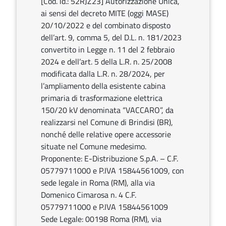
[Cod. id.: 52RJZ23] Autorizzazione Unica,
ai sensi del decreto MITE (oggi MASE)
20/10/2022 e del combinato disposto
dell’art. 9, comma 5, del D.L. n. 181/2023
convertito in Legge n. 11 del 2 febbraio
2024 e dell’art. 5 della L.R. n. 25/2008
modificata dalla L.R. n. 28/2024, per
l’ampliamento della esistente cabina
primaria di trasformazione elettrica
150/20 kV denominata “VACCARO”, da
realizzarsi nel Comune di Brindisi (BR),
nonché delle relative opere accessorie
situate nel Comune medesimo.
Proponente: E-Distribuzione S.p.A. – C.F.
05779711000 e P.IVA 15844561009, con
sede legale in Roma (RM), alla via
Domenico Cimarosa n. 4 C.F.
05779711000 e P.IVA 15844561009
Sede Legale: 00198 Roma (RM), via