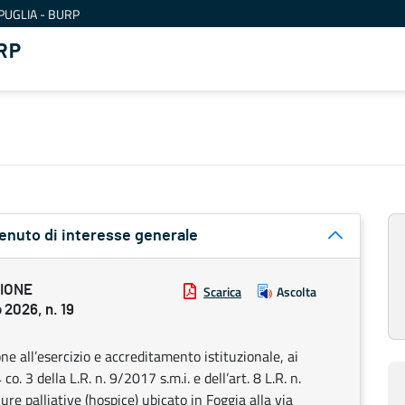
PUGLIA - BURP
RP
tenuto di interesse generale
ZIONE
Scarica
Ascolta
2026, n. 19
 all’esercizio e accreditamento istituzionale, ai
4 co. 3 della L.R. n. 9/2017 s.m.i. e dell’art. 8 L.R. n.
re palliative (hospice) ubicato in Foggia alla via