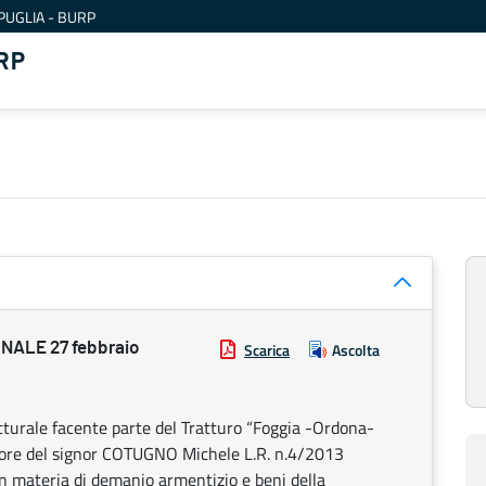
PUGLIA - BURP
RP
ALE 27 febbraio
Scarica
Ascolta
atturale facente parte del Tratturo “Foggia -Ordona-
avore del signor COTUGNO Michele L.R. n.4/2013
 in materia di demanio armentizio e beni della