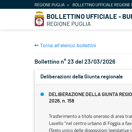
Navigazione
REGIONE PUGLIA
BOLLETTINO UFFICIALE REGIONE 
Salta al contenuto
BOLLETTINO UFFICIALE - BU
REGIONE PUGLIA
Torna all'elenco bollettini
Bollettino n° 23 del 23/03/2026
Deliberazioni della Giunta regionale
DELIBERAZIONE DELLA GIUNTA REGION
2026, n. 158
Trasferimento a titolo oneroso di area tr
Lavello “nel centro urbano di Foggia a f
(Testo unico delle disposizioni legislative