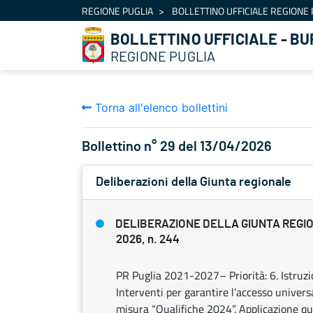
Navigazione
REGIONE PUGLIA
BOLLETTINO UFFICIALE REGIONE 
Salta al contenuto
BOLLETTINO UFFICIALE - BU
REGIONE PUGLIA
Torna all'elenco bollettini
Bollettino n° 29 del 13/04/2026
Deliberazioni della Giunta regionale
DELIBERAZIONE DELLA GIUNTA REGIO
2026, n. 244
PR Puglia 2021-2027– Priorità: 6. Istruz
Interventi per garantire l’accesso universa
misura “Qualifiche 2024”. Applicazione qu