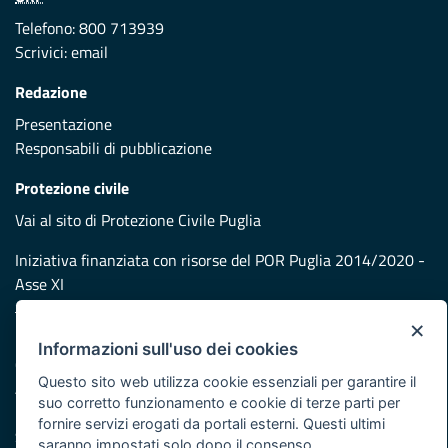
Telefono: 800 713939
Scrivici:
email
Redazione
Presentazione
Responsabili di pubblicazione
Protezione civile
Vai al sito di Protezione Civile Puglia
Iniziativa finanziata con risorse del POR Puglia 2014/2020 -
Asse XI
×
Note legali
Informazioni sull'uso dei cookies
Cookie e privacy
Questo sito web utilizza cookie essenziali per garantire il
Atti di notifica
suo corretto funzionamento e cookie di terze parti per
Feed RSS
fornire servizi erogati da portali esterni. Questi ultimi
Servizi Intranet
saranno impostati solo dopo il consenso.