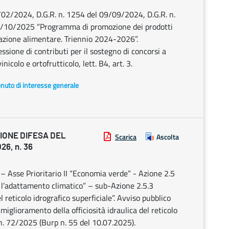
2/2024, D.G.R. n. 1254 del 09/09/2024, D.G.R. n.
7/10/2025 “Programma di promozione dei prodotti
cazione alimentare. Triennio 2024-2026”.
sione di contributi per il sostegno di concorsi a
nicolo e ortofrutticolo, lett. B4, art. 3.
enuto di interesse generale
IONE DIFESA DEL
Scarica
Ascolta
26, n. 36
Asse Prioritario II “Economia verde” - Azione 2.5
e l’adattamento climatico” – sub-Azione 2.5.3
l reticolo idrografico superficiale”. Avviso pubblico
l miglioramento della officiosità idraulica del reticolo
 n. 72/2025 (Burp n. 55 del 10.07.2025).