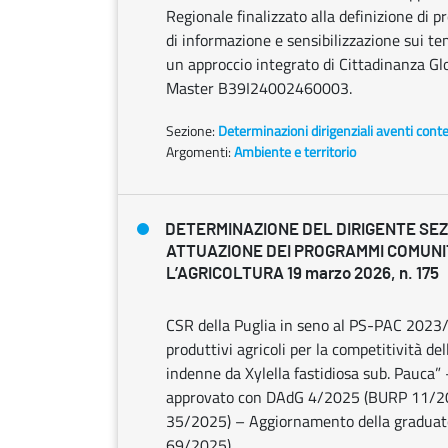
Regionale finalizzato alla definizione di p
di informazione e sensibilizzazione sui te
un approccio integrato di Cittadinanza G
Master B39I24002460003.
Sezione:
Determinazioni dirigenziali aventi cont
Argomenti:
Ambiente e territorio
DETERMINAZIONE DEL DIRIGENTE SE
ATTUAZIONE DEI PROGRAMMI COMUNI
L’AGRICOLTURA 19 marzo 2026, n. 175
CSR della Puglia in seno al PS-PAC 202
produttivi agricoli per la competitività d
indenne da Xylella fastidiosa sub. Pauca”
approvato con DAdG 4/2025 (BURP 11/20
35/2025) – Aggiornamento della gradua
69/2025).