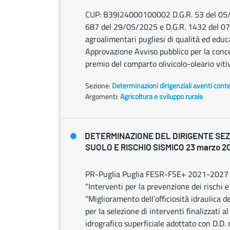
CUP: B39I24000100002 D.G.R. 53 del 05/0
687 del 29/05/2025 e D.G.R. 1432 del 0
agroalimentari pugliesi di qualità ed edu
Approvazione Avviso pubblico per la conces
premio del comparto olivicolo-oleario vitivi
Sezione:
Determinazioni dirigenziali aventi cont
Argomenti:
Agricoltura e sviluppo rurale
DETERMINAZIONE DEL DIRIGENTE SEZ
SUOLO E RISCHIO SISMICO 23 marzo 20
PR-Puglia Puglia FESR-FSE+ 2021-2027 – 
“Interventi per la prevenzione dei rischi 
“Miglioramento dell’officiosità idraulica de
per la selezione di interventi finalizzati a
idrografico superficiale adottato con D.D.