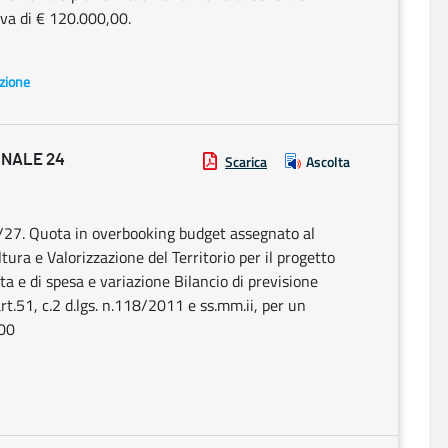
va di € 120.000,00.
azione
ONALE 24
Scarica
Ascolta
/27. Quota in overbooking budget assegnato al
ra e Valorizzazione del Territorio per il progetto
ta e di spesa e variazione Bilancio di previsione
t.51, c.2 d.lgs. n.118/2011 e ss.mm.ii, per un
,00