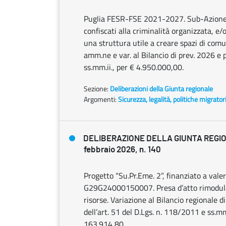
Puglia FESR-FSE 2021-2027. Sub-Azione 8.
confiscati alla criminalità organizzata, e
una struttura utile a creare spazi di comun
amm.ne e var. al Bilancio di prev. 2026 e 
ss.mm.ii., per € 4.950.000,00.
Sezione:
Deliberazioni della Giunta regionale
Argomenti:
Sicurezza, legalità, politiche migrator
DELIBERAZIONE DELLA GIUNTA REGI
febbraio 2026, n. 140
Progetto “Su.Pr.Eme. 2”, finanziato a v
G29G24000150007. Presa d’atto rimodula
risorse. Variazione al Bilancio regionale 
dell’art. 51 del D.Lgs. n. 118/2011 e ss.m
163.914,80.