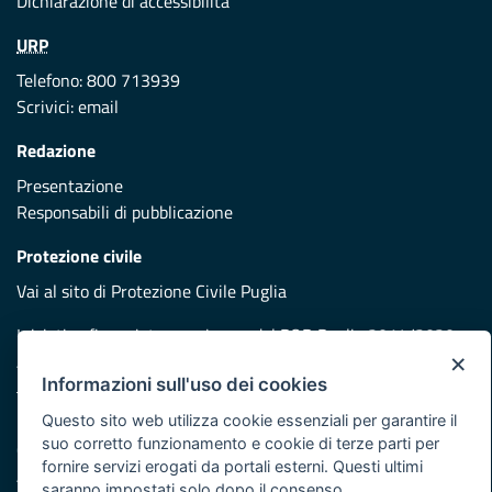
Dichiarazione di accessibilità
URP
Telefono: 800 713939
Scrivici:
email
Redazione
Presentazione
Responsabili di pubblicazione
Protezione civile
Vai al sito di Protezione Civile Puglia
Iniziativa finanziata con risorse del POR Puglia 2014/2020 -
×
Asse XI
Informazioni sull'uso dei cookies
Questo sito web utilizza cookie essenziali per garantire il
Note legali
suo corretto funzionamento e cookie di terze parti per
Cookie e privacy
fornire servizi erogati da portali esterni. Questi ultimi
Atti di notifica
saranno impostati solo dopo il consenso.