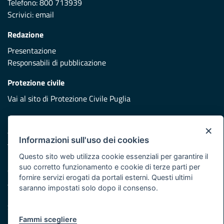
Telefono: 800 713939
Scrivici:
email
Redazione
Presentazione
Responsabili di pubblicazione
Protezione civile
Vai al sito di Protezione Civile Puglia
Iniziativa finanziata con risorse del POR Puglia 2014/2020 -
×
Asse XI
Informazioni sull'uso dei cookies
Questo sito web utilizza cookie essenziali per garantire il
Note legali
suo corretto funzionamento e cookie di terze parti per
Cookie e privacy
fornire servizi erogati da portali esterni. Questi ultimi
Atti di notifica
saranno impostati solo dopo il consenso.
Feed RSS
Servizi Intranet
Fammi scegliere