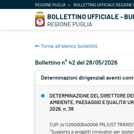
Navigazione
REGIONE PUGLIA
BOLLETTINO UFFICIALE REGIONE 
Salta al contenuto
BOLLETTINO UFFICIALE - BU
REGIONE PUGLIA
Torna all'elenco bollettini
Bollettino n° 42 del 28/05/2026
Determinazioni dirigenziali aventi con
DETERMINAZIONE DEL DIRETTORE DE
AMBIENTE, PAESAGGIO E QUALITA’ UR
2026, n. 38
CUP: J41J26000640006 PN JUST TRANSIT
“Supporto a progetti innovativi per sosten