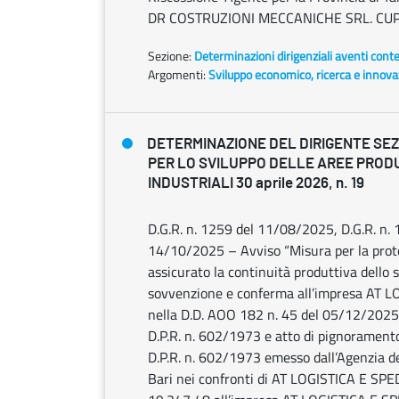
DR COSTRUZIONI MECCANICHE SRL. CUP
Sezione:
Determinazioni dirigenziali aventi cont
Argomenti:
Sviluppo economico, ricerca e innov
DETERMINAZIONE DEL DIRIGENTE SEZ
PER LO SVILUPPO DELLE AREE PROD
INDUSTRIALI 30 aprile 2026, n. 19
D.G.R. n. 1259 del 11/08/2025, D.G.R. n.
14/10/2025 – Avviso “Misura per la prote
assicurato la continuità produttiva dello 
sovvenzione e conferma all’impresa AT L
nella D.D. AOO 182 n. 45 del 05/12/2025 p
D.P.R. n. 602/1973 e atto di pignoramento d
D.P.R. n. 602/1973 emesso dall’Agenzia de
Bari nei confronti di AT LOGISTICA E SPED