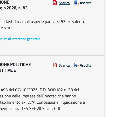
ZIONE
Scarica
Ascolta
io 2026, n. 82
lla fastidiosa sottospecie pauca ST53 ex Salento -
e s.m.i.
enuto di interesse generale
IONE POLITICHE
Scarica
Ascolta
UTTIVE E
 1493 del 07/10/2025, D.D. AOO182 n. 38 del
zione delle imprese dell’indotto che hanno
stabilimento ex ILVA”. Concessione, liquidazione e
eneficiaria TES SERVICE s.r.l.. CUP: