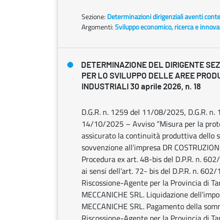
Sezione:
Determinazioni dirigenziali aventi cont
Argomenti:
Sviluppo economico, ricerca e innov
DETERMINAZIONE DEL DIRIGENTE SEZ
PER LO SVILUPPO DELLE AREE PROD
INDUSTRIALI 30 aprile 2026, n. 18
D.G.R. n. 1259 del 11/08/2025, D.G.R. n.
14/10/2025 – Avviso “Misura per la prote
assicurato la continuità produttiva dello 
sovvenzione all’impresa DR COSTRUZIONI
Procedura ex art. 48-bis del D.P.R. n. 602
ai sensi dell’art. 72- bis del D.P.R. n. 60
Riscossione-Agente per la Provincia di T
MECCANICHE SRL. Liquidazione dell’impo
MECCANICHE SRL. Pagamento della somma p
Riscossione-Agente per la Provincia di T