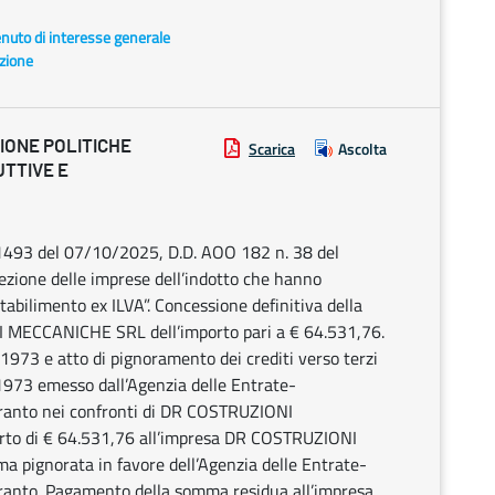
enuto di interesse generale
azione
IONE POLITICHE
Scarica
Ascolta
UTTIVE E
 1493 del 07/10/2025, D.D. AOO 182 n. 38 del
zione delle imprese dell’indotto che hanno
stabilimento ex ILVA”. Concessione definitiva della
 MECCANICHE SRL dell’importo pari a € 64.531,76.
/1973 e atto di pignoramento dei crediti verso terzi
2/1973 emesso dall’Agenzia delle Entrate-
aranto nei confronti di DR COSTRUZIONI
rto di € 64.531,76 all’impresa DR COSTRUZIONI
ignorata in favore dell’Agenzia delle Entrate-
aranto. Pagamento della somma residua all’impresa