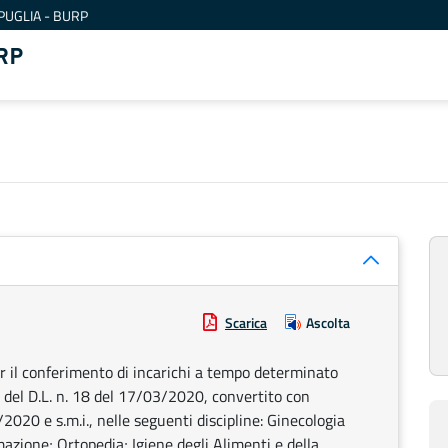
PUGLIA - BURP
RP
Scarica
Ascolta
per il conferimento di incarichi a tempo determinato
er, del D.L. n. 18 del 17/03/2020, convertito con
2020 e s.m.i., nelle seguenti discipline: Ginecologia
mazione; Ortopedia; Igiene degli Alimenti e della