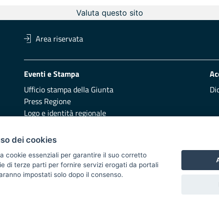
Valuta questo sito
Area riservata
Eventi e Stampa
Ac
Ufficio stampa della Giunta
Di
Press Regione
Logo e identità regionale
Redazione
Pr
uso dei cookies
Presentazione
Vai
a cookie essenziali per garantire il suo corretto
A
di terze parti per fornire servizi erogati da portali
Responsabili di pubblicazione
 saranno impostati solo dopo il consenso.
 2014/2020 - Asse XI
i di notifica
Feed RSS
Servizi Intranet