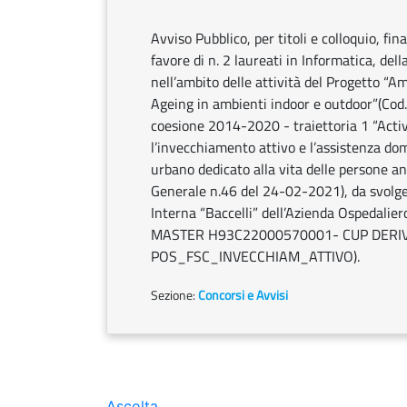
Avviso Pubblico, per titoli e colloquio, fin
favore di n. 2 laureati in Informatica, del
nell’ambito delle attività del Progetto “Am
Ageing in ambienti indoor e outdoor”(Cod.
coesione 2014-2020 - traiettoria 1 “Acti
l’invecchiamento attivo e l’assistenza dom
urbano dedicato alla vita delle persone an
Generale n.46 del 24-02-2021), da svolger
Interna “Baccelli” dell’Azienda Ospedalier
MASTER H93C22000570001- CUP DERIV
POS_FSC_INVECCHIAM_ATTIVO).
Sezione:
Concorsi e Avvisi
Ascolta