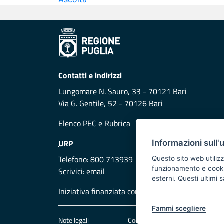
Contatti e indirizzi
Lungomare N. Sauro, 33 - 70121 Bari
Via G. Gentile, 52 - 70126 Bari
Elenco PEC
e
Rubrica
URP
Informazioni sull'
Telefono: 800 713939
Questo sito web utilizz
funzionamento e cookie 
Scrivici:
email
esterni. Questi ultimi
Iniziativa finanziata con risorse del POR Puglia
Fammi scegliere
Note legali
Cookie e privacy
Att