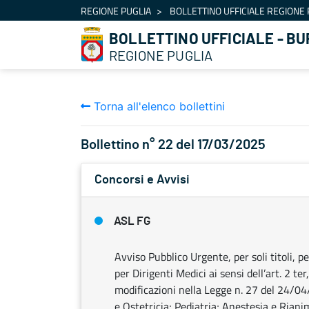
Navigazione
REGIONE PUGLIA
BOLLETTINO UFFICIALE REGIONE 
Salta al contenuto
BOLLETTINO UFFICIALE - BU
REGIONE PUGLIA
Torna all'elenco bollettini
Bollettino n° 22 del 17/03/2025
Concorsi e Avvisi
ASL FG
Avviso Pubblico Urgente, per soli titoli, 
per Dirigenti Medici ai sensi dell’art. 2 t
modificazioni nella Legge n. 27 del 24/04/
e Ostetricia; Pediatria; Anestesia e Riani