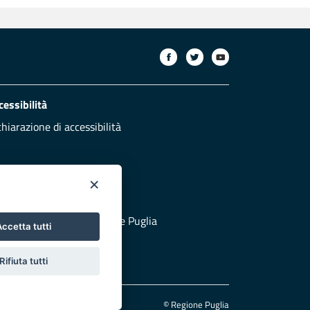
cessibilità
chiarazione di accessibilità
×
otezione civile
 al sito di Protezione Civile Puglia
ccetta tutti
Rifiuta tutti
© Regione Puglia