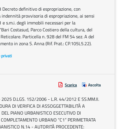
3 Decreto definitivo di espropriazione, con
indennità provvisoria di espropriazione, ai sensi
 e s.m.i. degli immobili necessari per la
Bari Costasud, Parco Costiero della cultura, del
 Reticolare. Particella n. 928 del FM 54 sez. A del
amento in zona S. Anna (Rif. Prat.: CP.105L5.22).
e privati
Scarica
Ascolta
le 2025 D.LGS. 152/2006 - L.R. 44/2012 E SS.MM.II.
URA DI VERIFICA DI ASSOGGETTABILITÀ A
DEL PIANO URBANISTICO ESECUTIVO DI
 COMPLETAMENTO URBANO “C1” PERIMETRATA
ANISTICO N.14 - AUTORITÀ PROCEDENTE: