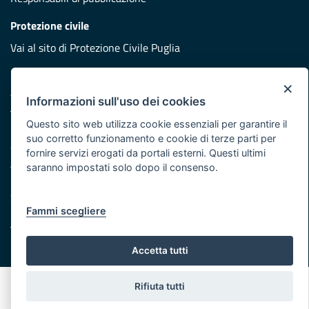
Protezione civile
Vai al sito di Protezione Civile Puglia
Iniziativa finanziata con risorse del POR Puglia 2014/2020 -
×
Asse XI
Informazioni sull'uso dei cookies
Questo sito web utilizza cookie essenziali per garantire il
Note legali
suo corretto funzionamento e cookie di terze parti per
Cookie e privacy
fornire servizi erogati da portali esterni. Questi ultimi
Atti di notifica
saranno impostati solo dopo il consenso.
Feed RSS
Servizi Intranet
Fammi scegliere
© Regione Puglia
Accetta tutti
Rifiuta tutti