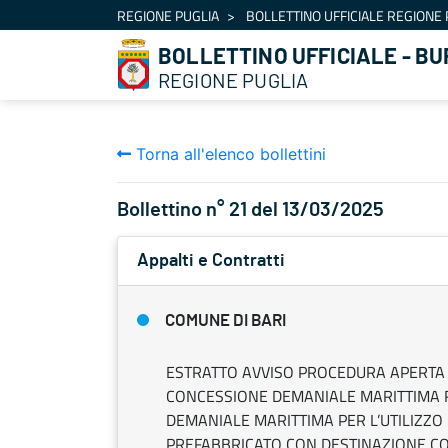
Navigazione
REGIONE PUGLIA
BOLLETTINO UFFICIALE REGIONE 
Salta al contenuto
BOLLETTINO UFFICIALE - BU
REGIONE PUGLIA
Torna all'elenco bollettini
Bollettino n° 21 del 13/03/2025
Appalti e Contratti
COMUNE DI BARI
ESTRATTO AVVISO PROCEDURA APERTA 
CONCESSIONE DEMANIALE MARITTIMA R
DEMANIALE MARITTIMA PER L’UTILIZZO
PREFABBRICATO CON DESTINAZIONE CO