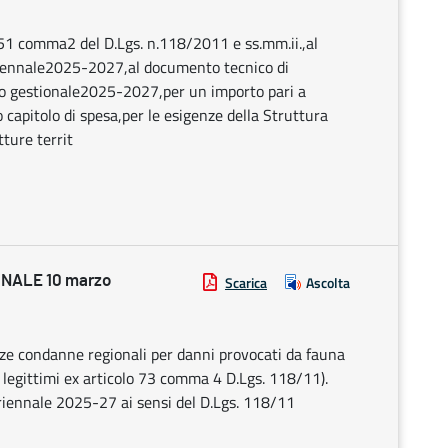
.51 comma2 del D.Lgs. n.118/2011 e ss.mm.ii.,al
uriennale2025-2027,al documento tecnico di
io gestionale2025-2027,per un importo pari a
capitolo di spesa,per le esigenze della Struttura
ture territ
NALE 10 marzo
Scarica
Ascolta
nze condanne regionali per danni provocati da fauna
ti legittimi ex articolo 73 comma 4 D.Lgs. 118/11).
riennale 2025-27 ai sensi del D.Lgs. 118/11