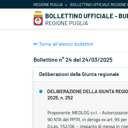
Navigazione
REGIONE PUGLIA
BOLLETTINO UFFICIALE REGIONE 
Salta al contenuto
BOLLETTINO UFFICIALE - BU
REGIONE PUGLIA
Torna all'elenco bollettini
Bollettino n° 24 del 24/03/2025
Deliberazioni della Giunta regionale
DELIBERAZIONE DELLA GIUNTA REGIO
2025, n. 252
Proponente: MEDLOG s.r.l. - Autorizzazion
90 NTA del PPTR, in deroga ex art. 95 per 
D.Lgs. 152/06 – impianto di messa in riser