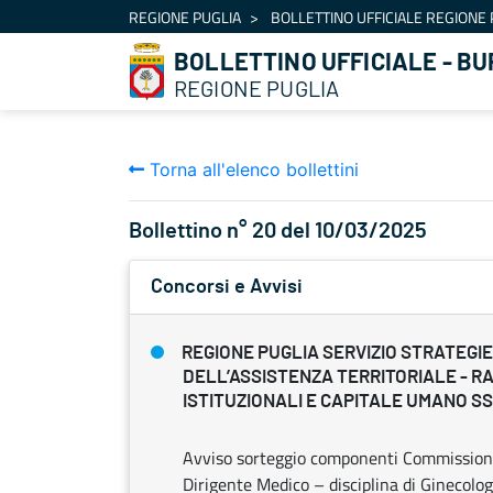
Navigazione
REGIONE PUGLIA
BOLLETTINO UFFICIALE REGIONE 
Salta al contenuto
BOLLETTINO UFFICIALE - BU
REGIONE PUGLIA
Torna all'elenco bollettini
Bollettino n° 20 del 10/03/2025
Concorsi e Avvisi
REGIONE PUGLIA SERVIZIO STRATEGI
DELL’ASSISTENZA TERRITORIALE - R
ISTITUZIONALI E CAPITALE UMANO S
Avviso sorteggio componenti Commissioni e
Dirigente Medico – disciplina di Ginecolog