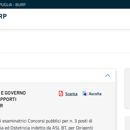
PUGLIA - BURP
RP
E E GOVERNO
Scarica
Ascolta
APPORTI
SR
saminatrici Concorsi pubblici per n. 3 posti di
ia ed Ostetricia indetto da ASL BT, per Dirigenti