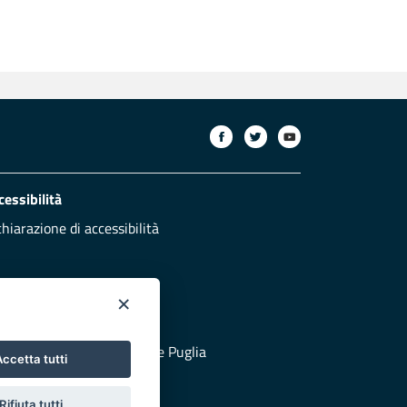
cessibilità
chiarazione di accessibilità
×
otezione civile
 al sito di Protezione Civile Puglia
ccetta tutti
Rifiuta tutti