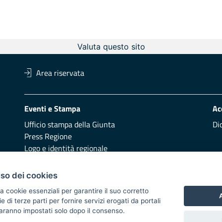
Valuta questo sito
Area riservata
Eventi e Stampa
Ac
Ufficio stampa della Giunta
Di
Press Regione
Logo e identità regionale
Redazione
Pr
uso dei cookies
Presentazione
Vai
a cookie essenziali per garantire il suo corretto
A
di terze parti per fornire servizi erogati da portali
Responsabili di pubblicazione
 saranno impostati solo dopo il consenso.