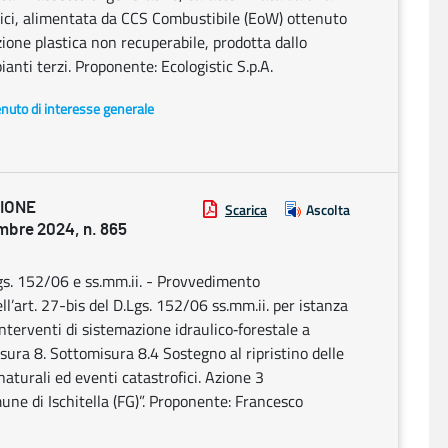
ici, alimentata da CCS Combustibile (EoW) ottenuto
ione plastica non recuperabile, prodotta dallo
nti terzi. Proponente: Ecologistic S.p.A.
enuto di interesse generale
ZIONE
Scarica
Ascolta
bre 2024, n. 865
Lgs. 152/06 e ss.mm.ii. - Provvedimento
ll’art. 27-bis del D.Lgs. 152/06 ss.mm.ii. per istanza
rventi di sistemazione idraulico‐forestale a
ura 8. Sottomisura 8.4 Sostegno al ripristino delle
aturali ed eventi catastrofici. Azione 3
ne di Ischitella (FG)”. Proponente: Francesco