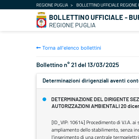
Navigazione
REGIONE PUGLIA
BOLLETTINO UFFICIALE REGIONE 
Salta al contenuto
BOLLETTINO UFFICIALE - BU
REGIONE PUGLIA
Torna all'elenco bollettini
Bollettino n° 21 del 13/03/2025
Determinazioni dirigenziali aventi con
DETERMINAZIONE DEL DIRIGENTE SE
AUTORIZZAZIONI AMBIENTALI 20 dicem
[ID_VIP: 10614] Procedimento di V.I.A. ai s
ampliamento dello stabilimento, senza incr
l’inserimento di una centrale termoelettri