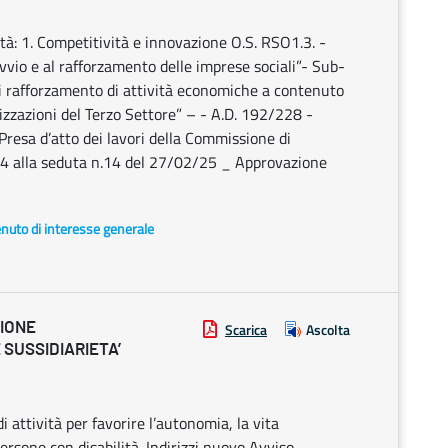
: 1. Competitività e innovazione O.S. RSO1.3. -
avvio e al rafforzamento delle imprese sociali”- Sub-
di rafforzamento di attività economiche a contenuto
nizzazioni del Terzo Settore” – - A.D. 192/228 -
resa d’atto dei lavori della Commissione di
24 alla seduta n.14 del 27/02/25 _ Approvazione
enuto di interesse generale
ZIONE
Scarica
Ascolta
 SUSSIDIARIETA’
 attività per favorire l’autonomia, la vita
persone con disabilità. Indirizzi nuovo Avviso