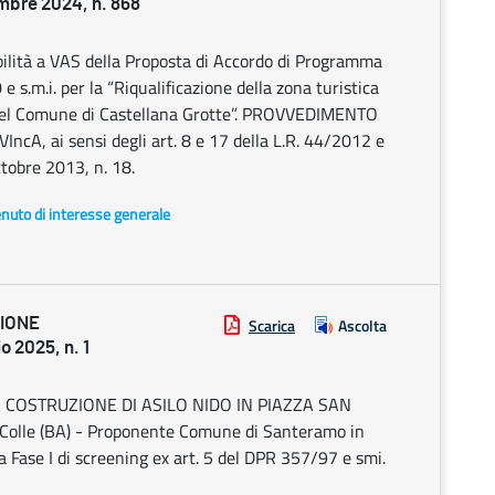
bre 2024, n. 868
lità a VAS della Proposta di Accordo di Programma
 e s.m.i. per la “Riqualificazione della zona turistica
e del Comune di Castellana Grotte”. PROVVEDIMENTO
IncA, ai sensi degli art. 8 e 17 della L.R. 44/2012 e
ttobre 2013, n. 18.
enuto di interesse generale
ZIONE
Scarica
Ascolta
 2025, n. 1
VA COSTRUZIONE DI ASILO NIDO IN PIAZZA SAN
olle (BA) - Proponente Comune di Santeramo in
a Fase I di screening ex art. 5 del DPR 357/97 e smi.