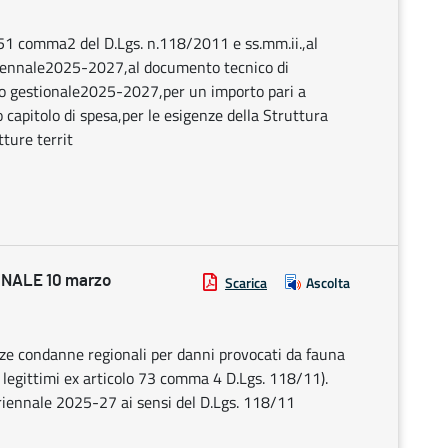
.51 comma2 del D.Lgs. n.118/2011 e ss.mm.ii.,al
uriennale2025-2027,al documento tecnico di
io gestionale2025-2027,per un importo pari a
capitolo di spesa,per le esigenze della Struttura
ture territ
NALE 10 marzo
Scarica
Ascolta
nze condanne regionali per danni provocati da fauna
ti legittimi ex articolo 73 comma 4 D.Lgs. 118/11).
riennale 2025-27 ai sensi del D.Lgs. 118/11