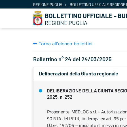
Navigazione
REGIONE PUGLIA
BOLLETTINO UFFICIALE REGIONE 
Salta al contenuto
BOLLETTINO UFFICIALE - BU
REGIONE PUGLIA
Torna all'elenco bollettini
Bollettino n° 24 del 24/03/2025
Deliberazioni della Giunta regionale
DELIBERAZIONE DELLA GIUNTA REGIO
2025, n. 252
Proponente: MEDLOG s.r.l. - Autorizzazion
90 NTA del PPTR, in deroga ex art. 95 per 
D.Lgs. 152/06 – impianto di messa in riser