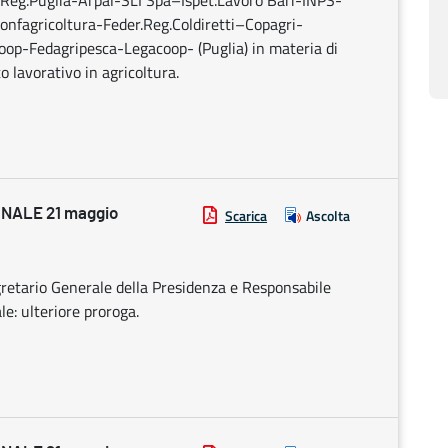
 Reg.Puglia-Arpal-SLI Spa–Ispet.Lavoro Bari-INPS-
onfagricoltura-Feder.Reg.Coldiretti–Copagri-
fcoop-Fedagripesca-Legacoop- (Puglia) in materia di
o lavorativo in agricoltura.
NALE 21 maggio
Scarica
Ascolta
egretario Generale della Presidenza e Responsabile
e: ulteriore proroga.