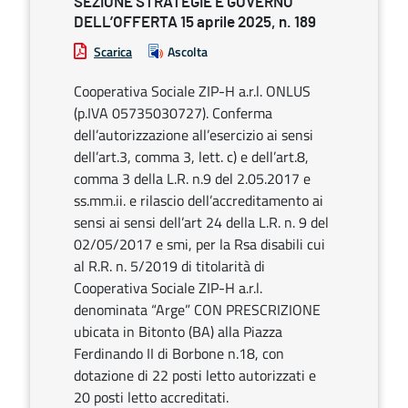
SEZIONE STRATEGIE E GOVERNO
DELL’OFFERTA 15 aprile 2025, n. 189
Scarica
Ascolta
Cooperativa Sociale ZIP-H a.r.l. ONLUS
(p.IVA 05735030727). Conferma
dell’autorizzazione all’esercizio ai sensi
dell’art.3, comma 3, lett. c) e dell’art.8,
comma 3 della L.R. n.9 del 2.05.2017 e
ss.mm.ii. e rilascio dell’accreditamento ai
sensi ai sensi dell’art 24 della L.R. n. 9 del
02/05/2017 e smi, per la Rsa disabili cui
al R.R. n. 5/2019 di titolarità di
Cooperativa Sociale ZIP-H a.r.l.
denominata “Arge” CON PRESCRIZIONE
ubicata in Bitonto (BA) alla Piazza
Ferdinando II di Borbone n.18, con
dotazione di 22 posti letto autorizzati e
20 posti letto accreditati.