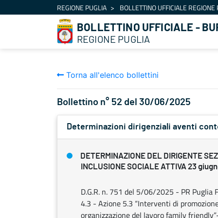
Navigazione
REGIONE PUGLIA
BOLLETTINO UFFICIALE REGIONE 
Salta al contenuto
BOLLETTINO UFFICIALE - BU
REGIONE PUGLIA
Torna all'elenco bollettini
Bollettino n° 52 del 30/06/2025
Determinazioni dirigenziali aventi con
DETERMINAZIONE DEL DIRIGENTE SE
INCLUSIONE SOCIALE ATTIVA 23 giugno
D.G.R. n. 751 del 5/06/2025 - PR Puglia
4.3 - Azione 5.3 “Interventi di promozion
organizzazione del lavoro family friendly