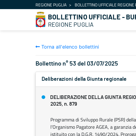
Navigazione
REGIONE PUGLIA
BOLLETTINO UFFICIALE REGIONE 
Salta al contenuto
BOLLETTINO UFFICIALE - BU
REGIONE PUGLIA
Torna all'elenco bollettini
Bollettino n° 53 del 03/07/2025
Deliberazioni della Giunta regionale
DELIBERAZIONE DELLA GIUNTA REGIO
2025, n. 879
Programma di Sviluppo Rurale (PSR) della
l’Organismo Pagatore AGEA, a garanzia de
istituito con la D.G.R. 1490/2024. Prorog