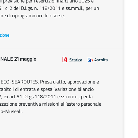
 previsione per l’esercizio finanziario 2025 e
51 c. 2 del D.Lgs. n. 118/2011 e ss.mm.ii., per un
ine di riprogrammare le risorse.
azione
NALE 21 maggio
Scarica
Ascolta
 ECO-SEAROUTES. Presa d’atto, approvazione e
pitoli di entrata e spesa. Variazione bilancio
 ex art.51 DLgs.118/2011 e ss.mm.ii., per la
azione preventiva missioni all’estero personale
lio-Museali.