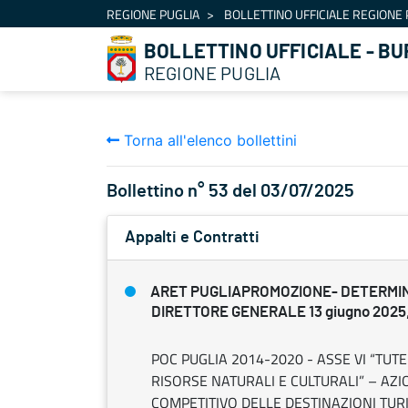
Navigazione
REGIONE PUGLIA
BOLLETTINO UFFICIALE REGIONE 
Salta al contenuto
BOLLETTINO UFFICIALE - BU
REGIONE PUGLIA
Torna all'elenco bollettini
Bollettino n° 53 del 03/07/2025
Appalti e Contratti
ARET PUGLIAPROMOZIONE- DETERMI
DIRETTORE GENERALE 13 giugno 2025,
POC PUGLIA 2014-2020 - ASSE VI “TU
RISORSE NATURALI E CULTURALI” – AZI
COMPETITIVO DELLE DESTINAZIONI TUR