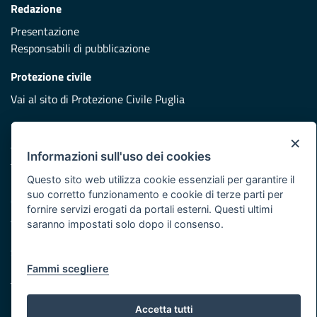
Redazione
Presentazione
Responsabili di pubblicazione
Protezione civile
Vai al sito di Protezione Civile Puglia
Iniziativa finanziata con risorse del POR Puglia 2014/2020 -
×
Asse XI
Informazioni sull'uso dei cookies
Questo sito web utilizza cookie essenziali per garantire il
Note legali
suo corretto funzionamento e cookie di terze parti per
Cookie e privacy
fornire servizi erogati da portali esterni. Questi ultimi
Atti di notifica
saranno impostati solo dopo il consenso.
Feed RSS
Servizi Intranet
Fammi scegliere
© Regione Puglia
Accetta tutti