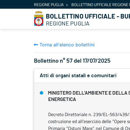
Navigazione
REGIONE PUGLIA
BOLLETTINO UFFICIALE REGIONE 
Salta al contenuto
BOLLETTINO UFFICIALE - BU
REGIONE PUGLIA
Torna all'elenco bollettini
Bollettino n° 57 del 17/07/2025
Atti di organi statali e comunitari
MINISTERO DELL’AMBIENTE E DELLA 
ENERGETICA
Decreto Direttoriale n. 239/EL-563/439/2
costruzione ed all’esercizio delle “Opere 
Primaria “Ostuni Mare”, nel Comune di Ostu