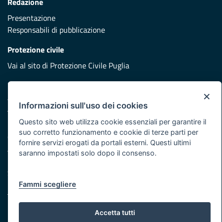
Redazione
Presentazione
Responsabili di pubblicazione
Protezione civile
Vai al sito di Protezione Civile Puglia
Iniziativa finanziata con risorse del POR Puglia 2014/2020 -
×
Asse XI
Informazioni sull'uso dei cookies
Questo sito web utilizza cookie essenziali per garantire il
Note legali
suo corretto funzionamento e cookie di terze parti per
Cookie e privacy
fornire servizi erogati da portali esterni. Questi ultimi
Atti di notifica
saranno impostati solo dopo il consenso.
Feed RSS
Servizi Intranet
Fammi scegliere
© Regione Puglia
Accetta tutti