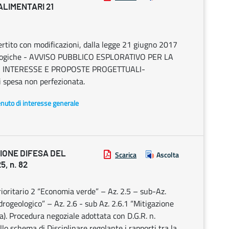
ALIMENTARI 21
rtito con modificazioni, dalla legge 21 giugno 2017
biologiche - AVVISO PUBBLICO ESPLORATIVO PER LA
I INTERESSE E PROPOSTE PROGETTUALI-
i spesa non perfezionata.
enuto di interesse generale
IONE DIFESA DEL
Scarica
Ascolta
5, n. 82
ritario 2 “Economia verde” – Az. 2.5 – sub-Az.
idrogeologico” – Az. 2.6 - sub Az. 2.6.1 “Mitigazione
ta). Procedura negoziale adottata con D.G.R. n.
o schema di Disciplinare regolante i rapporti tra la