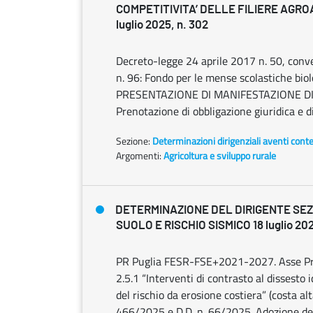
COMPETITIVITA’ DELLE FILIERE AGRO
luglio 2025, n. 302
Decreto-legge 24 aprile 2017 n. 50, conve
n. 96: Fondo per le mense scolastiche 
PRESENTAZIONE DI MANIFESTAZIONE D
Prenotazione di obbligazione giuridica e d
Sezione:
Determinazioni dirigenziali aventi cont
Argomenti:
Agricoltura e sviluppo rurale
DETERMINAZIONE DEL DIRIGENTE SEZ
SUOLO E RISCHIO SISMICO 18 luglio 202
PR Puglia FESR-FSE+2021-2027. Asse Prio
2.5.1 “Interventi di contrasto al dissesto 
del rischio da erosione costiera” (costa al
466/2025 e D.D. n. 66/2025. Adozione dell