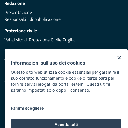
Redazione
Presentazione
Responsabili di pubblicazione
Protezione civile
Vai al sito di Protezione Civile Puglia
Iniziativa finanziata con risorse del POR Puglia 2014/2020 -
×
Asse XI
Informazioni sull'uso dei cookies
Questo sito web utilizza cookie essenziali per garantire il
Note legali
suo corretto funzionamento e cookie di terze parti per
Cookie e privacy
fornire servizi erogati da portali esterni. Questi ultimi
Atti di notifica
saranno impostati solo dopo il consenso.
Feed RSS
Servizi Intranet
Fammi scegliere
© Regione Puglia
Accetta tutti