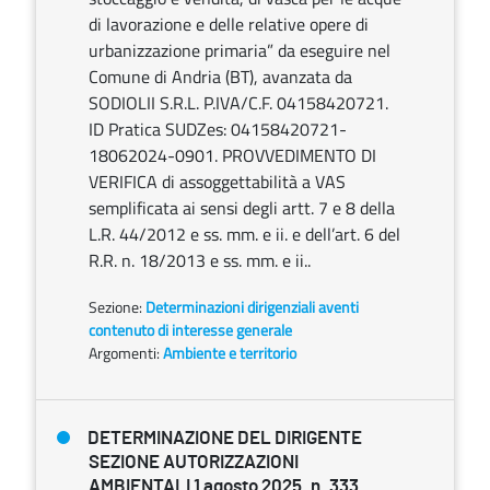
di lavorazione e delle relative opere di
urbanizzazione primaria” da eseguire nel
Comune di Andria (BT), avanzata da
SODIOLII S.R.L. P.IVA/C.F. 04158420721.
ID Pratica SUDZes: 04158420721-
18062024-0901. PROVVEDIMENTO DI
VERIFICA di assoggettabilità a VAS
semplificata ai sensi degli artt. 7 e 8 della
L.R. 44/2012 e ss. mm. e ii. e dell’art. 6 del
R.R. n. 18/2013 e ss. mm. e ii..
Sezione:
Determinazioni dirigenziali aventi
contenuto di interesse generale
Argomenti:
Ambiente e territorio
DETERMINAZIONE DEL DIRIGENTE
SEZIONE AUTORIZZAZIONI
AMBIENTALI 1 agosto 2025, n. 333