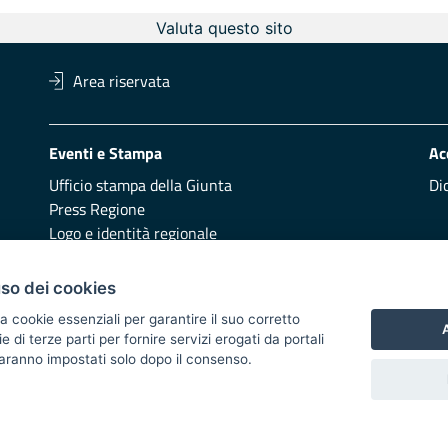
Valuta questo sito
Area riservata
Eventi e Stampa
Ac
Ufficio stampa della Giunta
Di
Press Regione
Logo e identità regionale
Redazione
Pr
uso dei cookies
Presentazione
Vai
a cookie essenziali per garantire il suo corretto
A
di terze parti per fornire servizi erogati da portali
Responsabili di pubblicazione
 saranno impostati solo dopo il consenso.
 2014/2020 - Asse XI
i di notifica
Feed RSS
Servizi Intranet