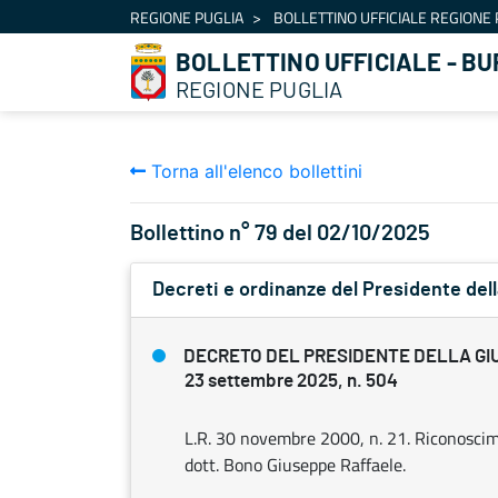
Navigazione
REGIONE PUGLIA
BOLLETTINO UFFICIALE REGIONE 
Salta al contenuto
BOLLETTINO UFFICIALE - BU
REGIONE PUGLIA
Torna all'elenco bollettini
Bollettino n° 79 del 02/10/2025
Decreti e ordinanze del Presidente dell
DECRETO DEL PRESIDENTE DELLA GI
23 settembre 2025, n. 504
L.R. 30 novembre 2000, n. 21. Riconoscimen
dott. Bono Giuseppe Raffaele.