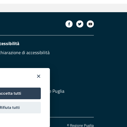
cessibilità
chiarazione di accessibilità
×
otezione civile
 al sito di Protezione Civile Puglia
ccetta tutti
Rifiuta tutti
© Regione Puglia