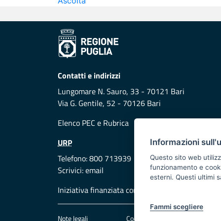
Ascolta
Contatti e indirizzi
Lungomare N. Sauro, 33 - 70121 Bari
Via G. Gentile, 52 - 70126 Bari
Elenco PEC
e
Rubrica
URP
Informazioni sull'
Telefono: 800 713939
Questo sito web utilizz
funzionamento e cookie 
Scrivici:
email
esterni. Questi ultimi
Iniziativa finanziata con risorse del POR Puglia
Fammi scegliere
Note legali
Cookie e privacy
Att