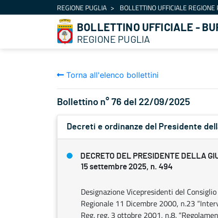
Navigazione
REGIONE PUGLIA
BOLLETTINO UFFICIALE REGIONE 
Salta al contenuto
BOLLETTINO UFFICIALE - BU
REGIONE PUGLIA
Torna all'elenco bollettini
Bollettino n° 76 del 22/09/2025
Decreti e ordinanze del Presidente dell
DECRETO DEL PRESIDENTE DELLA GI
15 settembre 2025, n. 494
Designazione Vicepresidenti del Consigli
Regionale 11 Dicembre 2000, n.23 “Interve
Reg. reg. 3 ottobre 2001, n.8. “Regolamen