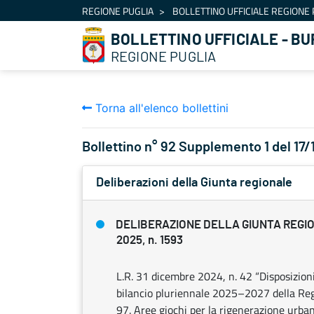
Navigazione
REGIONE PUGLIA
BOLLETTINO UFFICIALE REGIONE 
Salta al contenuto
BOLLETTINO UFFICIALE - BU
REGIONE PUGLIA
Torna all'elenco bollettini
Bollettino n° 92 Supplemento 1 del 17
Deliberazioni della Giunta regionale
DELIBERAZIONE DELLA GIUNTA REGIO
2025, n. 1593
L.R. 31 dicembre 2024, n. 42 “Disposizioni
bilancio pluriennale 2025–2027 della Regio
97. Aree giochi per la rigenerazione urban