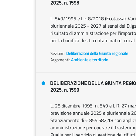
2025, n. 1598
L. 549/1995 e L.r. 8/2018 (Ecotassa). Var
pluriennale 2025 - 2027 ai sensi del D.lg
risultato di amministrazione per l’import
per la bonifica di siti contaminati di cui a
Sezione:
Deliberazioni della Giunta regionale
Argomenti:
Ambiente e territorio
DELIBERAZIONE DELLA GIUNTA REGIO
2025, n. 1599
L. 28 dicembre 1995, n. 549 e L.R. 27 marz
previsione annuale 2025 e pluriennale 20
Stanziamento di € 855.582,18 con applicaz
amministrazione per operare il trasferimen
Puglia per il servizio di gestione dei rifiuti