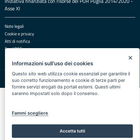
Iniziativa finanziata con risorse del POR Puglia 2014/2020 -
Asse XI
Note legali
Cookie e privacy
Atti di notifica
Feed RSS
×
Servizi Intranet
Informazioni sull'uso dei cookies
Questo sito web utilizza cookie essenziali per garantire il
© Regione Puglia
suo corretto funzionamento e cookie di terze parti per
fornire servizi erogati da portali esterni. Questi ultimi
saranno impostati solo dopo il consenso.
Fammi scegliere
Accetta tutti