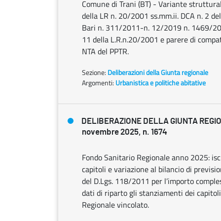
Comune di Trani (BT) - Variante struttural
della LR n. 20/2001 ss.mm.ii. DCA n. 2 d
Bari n. 311/2011-n. 12/2019 n. 1469/2019.
11 della L.R.n.20/2001 e parere di compatib
NTA del PPTR.
Sezione:
Deliberazioni della Giunta regionale
Argomenti:
Urbanistica e politiche abitative
DELIBERAZIONE DELLA GIUNTA REGI
novembre 2025, n. 1674
Fondo Sanitario Regionale anno 2025: iscr
capitoli e variazione al bilancio di previs
del D.Lgs. 118/2011 per l’importo compless
dati di riparto gli stanziamenti dei capitol
Regionale vincolato.