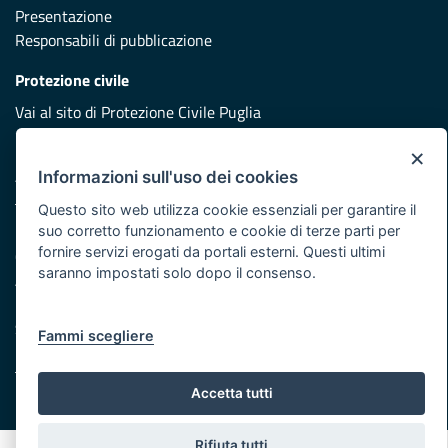
Presentazione
Responsabili di pubblicazione
Protezione civile
Vai al sito di Protezione Civile Puglia
Iniziativa finanziata con risorse del POR Puglia 2014/2020 -
×
Asse XI
Informazioni sull'uso dei cookies
Questo sito web utilizza cookie essenziali per garantire il
suo corretto funzionamento e cookie di terze parti per
Note legali
fornire servizi erogati da portali esterni. Questi ultimi
Cookie e privacy
saranno impostati solo dopo il consenso.
Atti di notifica
Feed RSS
Servizi Intranet
Fammi scegliere
Accetta tutti
© Regione Puglia
Rifiuta tutti