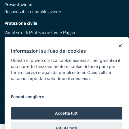
Presentazione
Responsabili di pubblicazione
Protezione civile
Vai al sito di Protezione Civile Puglia
Iniziativa finanziata con risorse del POR Puglia 2014/2020 -
×
Asse XI
Informazioni sull'uso dei cookies
Questo sito web utilizza cookie essenziali per garantire il
suo corretto funzionamento e cookie di terze parti per
Note legali
fornire servizi erogati da portali esterni. Questi ultimi
Cookie e privacy
saranno impostati solo dopo il consenso.
Atti di notifica
Feed RSS
Servizi Intranet
Fammi scegliere
Accetta tutti
© Regione Puglia
Rifiuta tutti