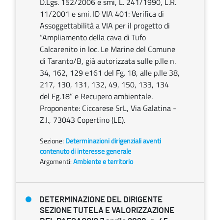
D.Lgs. 152/2006 e smi, L. 241/1990, L.R.
11/2001 e smi. ID VIA 401: Verifica di
Assoggettabilità a VIA per il progetto di
“Ampliamento della cava di Tufo
Calcarenito in loc. Le Marine del Comune
di Taranto/B, già autorizzata sulle p.lle n.
34, 162, 129 e161 del Fg. 18, alle p.lle 38,
217, 130, 131, 132, 49, 150, 133, 134
del Fg.18” e Recupero ambientale.
Proponente: Ciccarese SrL, Via Galatina -
Z.I., 73043 Copertino (LE).
Sezione:
Determinazioni dirigenziali aventi
contenuto di interesse generale
Argomenti:
Ambiente e territorio
DETERMINAZIONE DEL DIRIGENTE
SEZIONE TUTELA E VALORIZZAZIONE