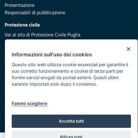
Presentazione
Responsabili di pubblicazione
Protezione civile
Vai al sito di Protezione Civile Puglia
Iniziativa finanziata con risorse del POR Puglia 2014/2020 -
×
Asse XI
Informazioni sull'uso dei cookies
Questo sito web utilizza cookie essenziali per garantire il
suo corretto funzionamento e cookie di terze parti per
Note legali
fornire servizi erogati da portali esterni. Questi ultimi
Cookie e privacy
saranno impostati solo dopo il consenso.
Atti di notifica
Feed RSS
Servizi Intranet
Fammi scegliere
Accetta tutti
© Regione Puglia
Rifiuta tutti